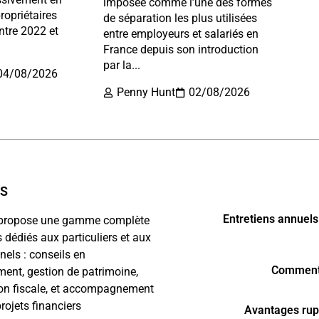
imposée comme l’une des formes
ropriétaires
de séparation les plus utilisées
ntre 2022 et
entre employeurs et salariés en
France depuis son introduction
par la...
04/08/2026
Penny Hunt
02/08/2026
OS
Entretiens annuels
e propose une gamme complète
s dédiés aux particuliers et aux
nels : conseils en
Comment 
ment, gestion de patrimoine,
on fiscale, et accompagnement
rojets financiers
Avantages rupt