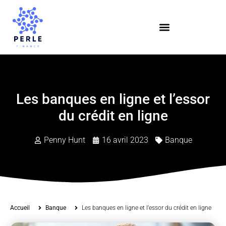
Les banques en ligne et l’essor
du crédit en ligne
Penny Hunt
16 avril 2023
Banque
Accueil
Banque
Les banques en ligne et l’essor du crédit en ligne