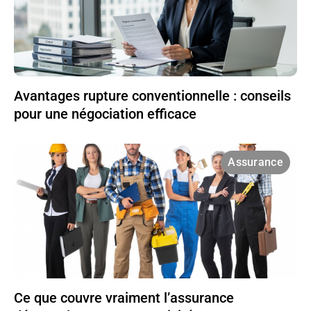
Avantages rupture conventionnelle : conseils
pour une négociation efficace
Assurance
Ce que couvre vraiment l’assurance