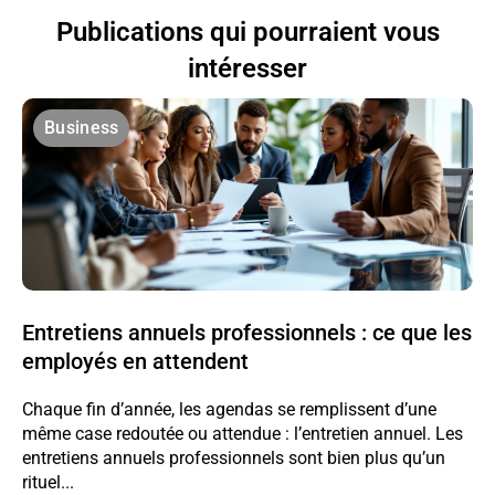
Publications qui pourraient vous
intéresser
Business
Entretiens annuels professionnels : ce que les
employés en attendent
Chaque fin d’année, les agendas se remplissent d’une
même case redoutée ou attendue : l’entretien annuel. Les
entretiens annuels professionnels sont bien plus qu’un
rituel...