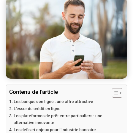
Contenu de l'article
Les banques en ligne : une offre attractive
L’essor du crédit en ligne
Les plateformes de prêt entre particuliers : une
alternative innovante
Les défis et enjeux pour l’industrie bancaire