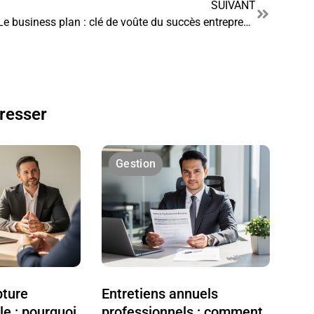
SUIVANT
Le business plan : clé de voûte du succès entrepreneurial
éresser
Gestion
pture
Entretiens annuels
le : pourquoi
professionnels : comment